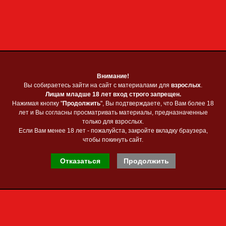
Приветствую Вас
Гость
❋
Главная
❋
Регистрация
❋
Вход
в
зыка
niverse (2024)
Внимание!
Внимание!
 ]
Вы собираетесь зайти на сайт с материалами для
Вы собираетесь зайти на сайт с материалами для
взрослых
взрослых
.
.
Лицам младше 18 лет вход строго запрещен.
Лицам младше 18 лет вход строго запрещен.
Нажимая кнопку "
Нажимая кнопку "
Продолжить
Продолжить
", Вы подтверждаете, что Вам более 18
", Вы подтверждаете, что Вам более 18
m Universe (2024)
лет и Вы согласны просматривать материалы, предназначенные
лет и Вы согласны просматривать материалы, предназначенные
nce, Progressive Trance, Psy-Trance, Uplifting Trance
только для взрослых.
только для взрослых.
Если Вам менее 18 лет - пожалуйста, закройте вкладку браузера,
Если Вам менее 18 лет - пожалуйста, закройте вкладку браузера,
22
чтобы покинуть сайт.
чтобы покинуть сайт.
59:16 Мин
Отказаться
Отказаться
Продолжить
Продолжить
Скачать: Trance from Universe (2024)
Скачать с TurboBit.to