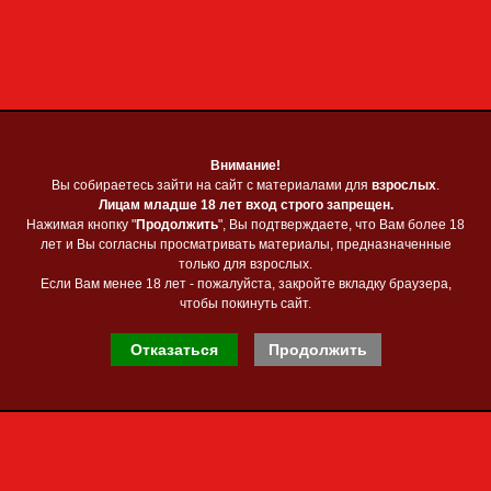
Приветствую Вас
Гость
❋
Главная
❋
Регистрация
❋
Вход
раль
»
27
» 40+ - Volume 59, 2014
Внимание!
Внимание!
 - Volume 59, 2014 с файлообменника
Вы собираетесь зайти на сайт с материалами для
Вы собираетесь зайти на сайт с материалами для
взрослых
взрослых
.
.
Лицам младше 18 лет вход строго запрещен.
Лицам младше 18 лет вход строго запрещен.
Нажимая кнопку "
Нажимая кнопку "
Продолжить
Продолжить
", Вы подтверждаете, что Вам более 18
", Вы подтверждаете, что Вам более 18
ый журнал для мужчин, который выходит каждые восемь недель в Соединенны
лет и Вы согласны просматривать материалы, предназначенные
лет и Вы согласны просматривать материалы, предназначенные
анете в откровенных хардкорных действиях прямо на наших страницах, и все
только для взрослых.
только для взрослых.
аться.
Если Вам менее 18 лет - пожалуйста, закройте вкладку браузера,
Если Вам менее 18 лет - пожалуйста, закройте вкладку браузера,
 Publishing
чтобы покинуть сайт.
чтобы покинуть сайт.
ал
Отказаться
Отказаться
Продолжить
Продолжить
ные
Скачать 40+ - Volume 59, 2014