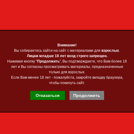
Приветствую Вас
Гость
❋
Главная
❋
Регистрация
❋
Вход
»
16
» Apocalyptic (2021)
Внимание!
Внимание!
calyptic (2021) с файлообменника
Вы собираетесь зайти на сайт с материалами для
Вы собираетесь зайти на сайт с материалами для
взрослых
взрослых
.
.
Лицам младше 18 лет вход строго запрещен.
Лицам младше 18 лет вход строго запрещен.
Нажимая кнопку "
Нажимая кнопку "
Продолжить
Продолжить
", Вы подтверждаете, что Вам более 18
", Вы подтверждаете, что Вам более 18
сов уже пережило наше поколение, а сколько предстоит? Как минимум 
лет и Вы согласны просматривать материалы, предназначенные
лет и Вы согласны просматривать материалы, предназначенные
Apocalyptic" без устали рисуют нам новые даты разложения человечества на
только для взрослых.
только для взрослых.
Если Вам менее 18 лет - пожалуйста, закройте вкладку браузера,
Если Вам менее 18 лет - пожалуйста, закройте вкладку браузера,
lection
Artist
чтобы покинуть сайт.
чтобы покинуть сайт.
c
Отказаться
Отказаться
Продолжить
Продолжить
.
ock, Metal, Core
ций:
160
P3 | 320 kbps
:
11:31:54
%)